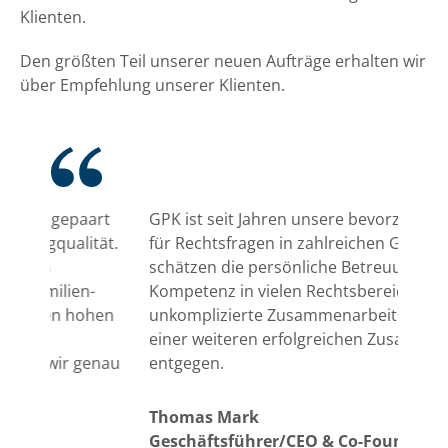
Klienten.
Den größten Teil unserer neuen Aufträge erhalten wir
über Empfehlung unserer Klienten.
rt
GPK ist seit Jahren unsere bevorzugte Kanzlei
GPK 
ät.
für Rechtsfragen in zahlreichen Gebieten. Wir
Inte
schätzen die persönliche Betreuung, die
shor
Kompetenz in vielen Rechtsbereichen und die
subs
en
unkomplizierte Zusammenarbeit. Wir blicken
deve
einer weiteren erfolgreichen Zusammenarbeit
atto
nau
entgegen.
invo
only
is t
Thomas Mark
prof
Geschäftsführer/CEO & Co-Founder |