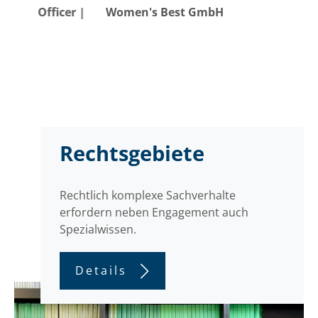
jack
r |
Women's Best GmbH
GPK 
Jess
CEO 
Net
Rechtsgebiete
Rechtlich komplexe Sachverhalte
erfordern neben Engagement auch
Spezialwissen.
Details